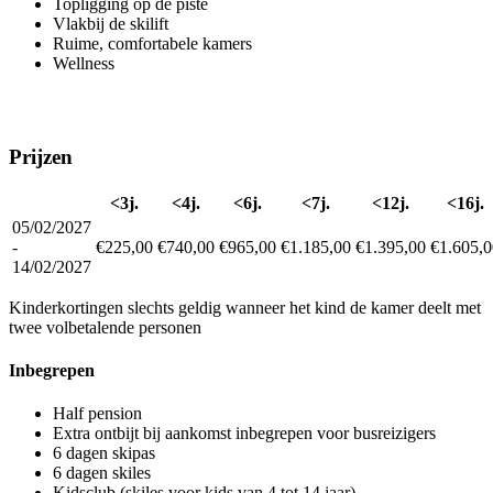
Topligging op de piste
Vlakbij de skilift
Ruime, comfortabele kamers
Wellness
Prijzen
<3j.
<4j.
<6j.
<7j.
<12j.
<16j.
05/02/2027
-
€225,00
€740,00
€965,00
€1.185,00
€1.395,00
€1.605,0
14/02/2027
Kinderkortingen slechts geldig wanneer het kind de kamer deelt met
twee volbetalende personen
Inbegrepen
Half pension
Extra ontbijt bij aankomst inbegrepen voor busreizigers
6 dagen skipas
6 dagen skiles
Kidsclub (skiles voor kids van 4 tot 14 jaar)