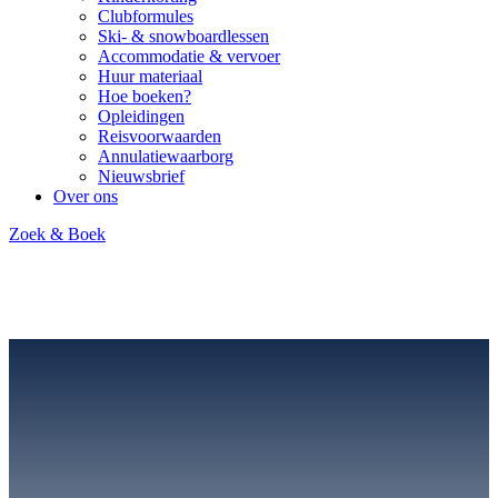
Clubformules
Ski- & snowboardlessen
Accommodatie & vervoer
Huur materiaal
Hoe boeken?
Opleidingen
Reisvoorwaarden
Annulatiewaarborg
Nieuwsbrief
Over ons
Zoek & Boek