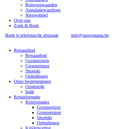
Reisvoorwaarden
Annulatiewaarborg
Nieuwsbrief
Over ons
Zoek & Boek
Boek je telefonische afspraak
info@snowmania.be
Reisaanbod
Reisaanbod
Gezinsreizen
Groepsreizen
Shortski
Opleidingen
Onze bestemmingen
Oostenrijk
Italië
Reisinformatie
Reisformules
Gezinsreizen
Groepsreizen
Shortski
Opleidingen
Kinderkorting