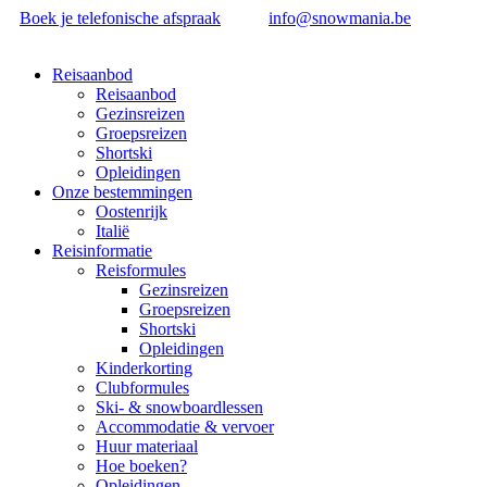
Boek je telefonische afspraak
info@snowmania.be
Reisaanbod
Reisaanbod
Gezinsreizen
Groepsreizen
Shortski
Opleidingen
Onze bestemmingen
Oostenrijk
Italië
Reisinformatie
Reisformules
Gezinsreizen
Groepsreizen
Shortski
Opleidingen
Kinderkorting
Clubformules
Ski- & snowboardlessen
Accommodatie & vervoer
Huur materiaal
Hoe boeken?
Opleidingen