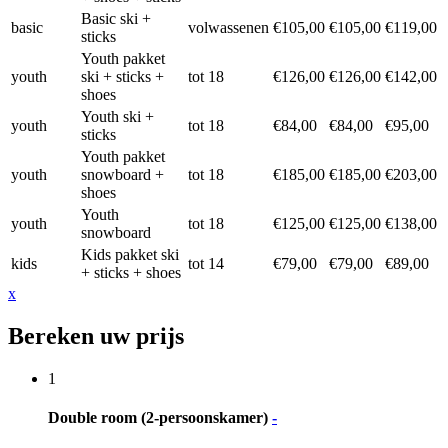
Basic ski +
basic
volwassenen
€105,00
€105,00
€119,00
sticks
Youth pakket
youth
ski + sticks +
tot 18
€126,00
€126,00
€142,00
shoes
Youth ski +
youth
tot 18
€84,00
€84,00
€95,00
sticks
Youth pakket
youth
snowboard +
tot 18
€185,00
€185,00
€203,00
shoes
Youth
youth
tot 18
€125,00
€125,00
€138,00
snowboard
Kids pakket ski
kids
tot 14
€79,00
€79,00
€89,00
+ sticks + shoes
x
Bereken uw prijs
1
Double room (2-persoonskamer)
-