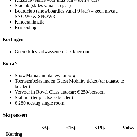
Skiclub (skiles vanaf 15 jaar)
Boardclub (snowboardles vanaf 9 jaar) – geen niveau
SNOW0 & SNOW3
Kinderanimatie
Reisleiding
Kortingen
Geen skiles volwassenen: € 70/persoon
Extra’s
SnowMania annulatiewaarborg
Toeristenbelasting en Guest Mobility ticket (ter plaatse te
betalen)
Vervoer in Royal Class autocar: € 250/persoon
Skihuur (ter plaatse te betalen)
€ 280 toeslag single room
Skipassen
<6j.
<16j.
<19j.
Volw.
Korting