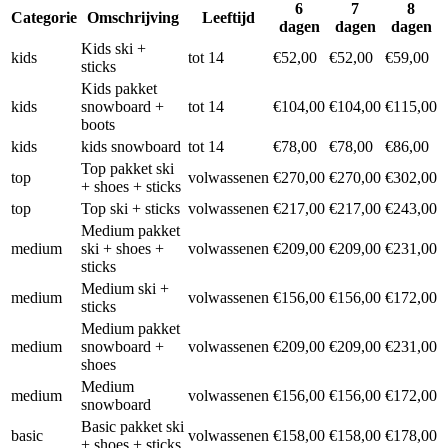
6
7
8
Categorie
Omschrijving
Leeftijd
dagen
dagen
dagen
Kids ski +
kids
tot 14
€52,00
€52,00
€59,00
sticks
Kids pakket
kids
snowboard +
tot 14
€104,00
€104,00
€115,00
boots
kids
kids snowboard
tot 14
€78,00
€78,00
€86,00
Top pakket ski
top
volwassenen
€270,00
€270,00
€302,00
+ shoes + sticks
top
Top ski + sticks
volwassenen
€217,00
€217,00
€243,00
Medium pakket
medium
ski + shoes +
volwassenen
€209,00
€209,00
€231,00
sticks
Medium ski +
medium
volwassenen
€156,00
€156,00
€172,00
sticks
Medium pakket
medium
snowboard +
volwassenen
€209,00
€209,00
€231,00
shoes
Medium
medium
volwassenen
€156,00
€156,00
€172,00
snowboard
Basic pakket ski
basic
volwassenen
€158,00
€158,00
€178,00
+ shoes + sticks