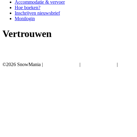
Accommodatie & vervoer
Hoe boeken?
Inschrijven nieuwsbrief
Monilogin
Vertrouwen
©2026 SnowMania |
Privacyverklaring
|
Reisvoorwaarden
|
Annulatiewaarborg
Clos
this
modu