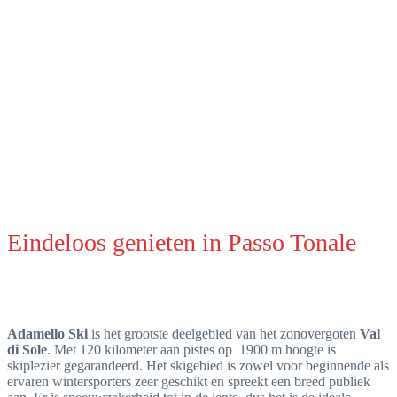
Ga met SnowMania op wintersport naar Passo Tonale.
Eindeloos genieten in Passo Tonale
Adamello Ski
is het grootste deelgebied van het zonovergoten
Val
di Sole
. Met 120 kilometer aan pistes op 1900 m hoogte is
skiplezier gegarandeerd. Het skigebied is zowel voor beginnende als
ervaren wintersporters zeer geschikt en spreekt een breed publiek