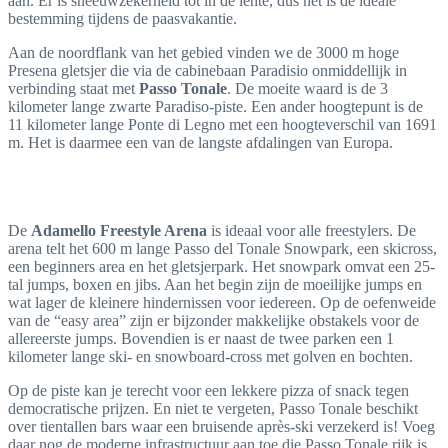
aan. Er is sneeuwzekerheid tot in de lente, dus het is de ideale
bestemming tijdens de paasvakantie.
Aan de noordflank van het gebied vinden we de 3000 m hoge
Presena gletsjer die via de cabinebaan Paradisio onmiddellijk in
verbinding staat met
Passo Tonale
. De moeite waard is de 3
kilometer lange zwarte Paradiso-piste. Een ander hoogtepunt is de
11 kilometer lange Ponte di Legno met een hoogteverschil van 1691
m. Het is daarmee een van de langste afdalingen van Europa.
De
Adamello Freestyle Arena
is ideaal voor alle freestylers. De
arena telt het 600 m lange Passo del Tonale Snowpark, een skicross,
een beginners area en het gletsjerpark. Het snowpark omvat een 25-
tal jumps, boxen en jibs. Aan het begin zijn de moeilijke jumps en
wat lager de kleinere hindernissen voor iedereen. Op de oefenweide
van de “easy area” zijn er bijzonder makkelijke obstakels voor de
allereerste jumps. Bovendien is er naast de twee parken een 1
kilometer lange ski- en snowboard-cross met golven en bochten.
Op de piste kan je terecht voor een lekkere pizza of snack tegen
democratische prijzen. En niet te vergeten, Passo Tonale beschikt
over tientallen bars waar een bruisende après-ski verzekerd is! Voeg
daar nog de moderne infrastructuur aan toe die Passo Tonale rijk is