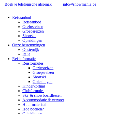
Boek je telefonische afspraak
info@snowmania.be
Reisaanbod
Reisaanbod
Gezinsreizen
Groepsreizen
Shortski
Opleidingen
Onze bestemmingen
Oostenrijk
Italië
Reisinformatie
Reisformules
Gezinsreizen
Groepsreizen
Shortski
Opleidingen
Kinderkorting
Clubformules
Ski- & snowboardlessen
Accommodatie & vervoer
Huur materiaal
Hoe boeken?
Opleidingen