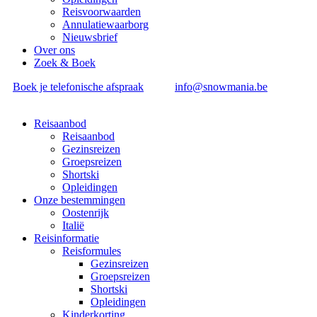
Reisvoorwaarden
Annulatiewaarborg
Nieuwsbrief
Over ons
Zoek & Boek
Boek je telefonische afspraak
info@snowmania.be
Reisaanbod
Reisaanbod
Gezinsreizen
Groepsreizen
Shortski
Opleidingen
Onze bestemmingen
Oostenrijk
Italië
Reisinformatie
Reisformules
Gezinsreizen
Groepsreizen
Shortski
Opleidingen
Kinderkorting