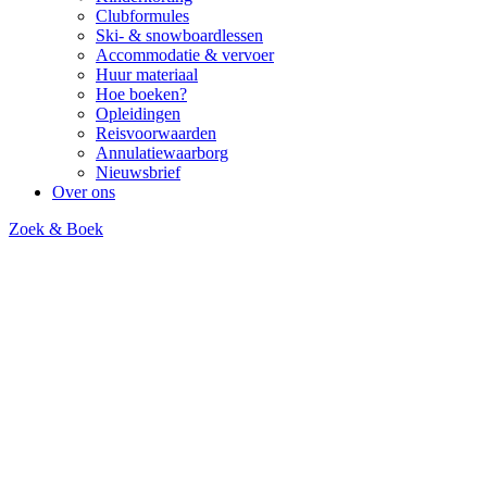
Clubformules
Ski- & snowboardlessen
Accommodatie & vervoer
Huur materiaal
Hoe boeken?
Opleidingen
Reisvoorwaarden
Annulatiewaarborg
Nieuwsbrief
Over ons
Zoek & Boek
Adamello Ski - Passo
Tonale